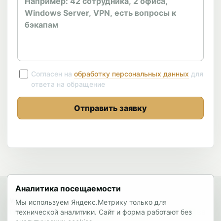
Согласен на
обработку персональных данных
для
ответа на обращение
Отправить заявку
Аналитика посещаемости
wedoit.pro
Мы используем Яндекс.Метрику только для
IT-аутсорсинг, интеграция, консалтинг · г. Москва
технической аналитики. Сайт и форма работают без